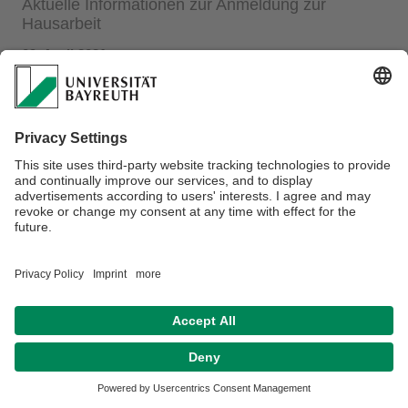
Aktuelle Informationen zur Anmeldung zur
Hausarbeit
09. April 2021
finden Sie
hier.
Datenschutz / Disclaimer
Impressum
Hausordnung
Sitemap
Kontakt
Barrierefreiheitserklärung